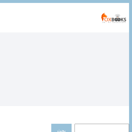
التجاوز
إلى
المحتوى
جان جاك روسو
البحث
بحث