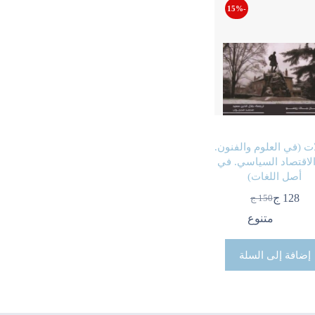
-15%
ت (في العلوم والفنون.
لاقتصاد السياسي. في
أصل اللغات)
128
ج
150
ج
السعر
السعر
الحالي
الأصلي
متنوع
هو:
هو:
150 ج.
128 ج.
إضافة إلى السلة