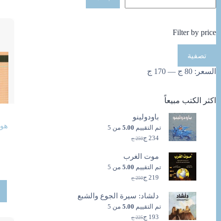
Filter by price
أدنى
أعلى
تصفية
سعر
سعر
السعر:
80 ج
—
170 ج
اكثر الكتب مبيعاً
باودولينو
هوا
تم التقييم
5.00
من 5
234
ج
250
ج
السعر
السعر
الحالي
الأصلي
موت الغرب
هو:
هو:
250 ج.
234 ج.
تم التقييم
5.00
من 5
219
ج
250
ج
السعر
السعر
الحالي
الأصلي
دلشاد: سيرة الجوع والشبع
هو:
هو:
250 ج.
219 ج.
تم التقييم
5.00
من 5
193
ج
225
ج
السعر
السعر