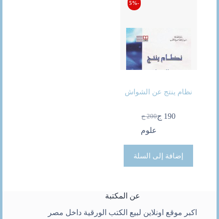
-5%
نظام ينتج عن الشواش
190
ج
200
ج
السعر
السعر
الحالي
الأصلي
علوم
هو:
هو:
200 ج.
190 ج.
إضافة إلى السلة
عن المكتبة
اكبر موقع اونلاين لبيع الكتب الورقية داخل مصر