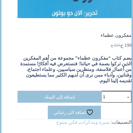
مفكرون عظماء
199
ج
225
ج
السعر
السعر
الحالي
الأصلي
يضم كتاب “مفكرون عظماء” مجموعة من أهم المفكرين
هو:
هو:
الذين تركوا بصمة في حياتنا؛ فنستعرض فيه أفكارًا مستمدة
225 ج.
199 ج.
من أعمال فلاسفة، ومنظرين سياسيين، وعلماء اجتماع،
وفنانين، وأدباء ممن نرى أن لديهم الكثير مما يستطيعون
تقديمه إلينا اليوم.
كمية
إضافة إلى السلة
مفكرون
عظماء
اضافة الى رغباتي
التصنيفات:
سيرة ومذكرات
,
فكر
,
متنوع