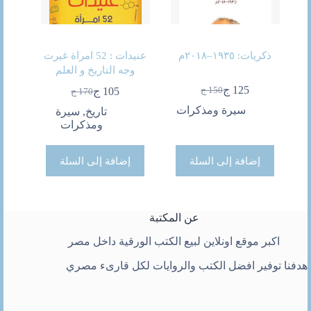
ذكريات: ١٩٣٥–٢٠١٨م
عنيدات : 52 امراة غيرت
وجه التاريخ و العلم
125
ج
150
ج
105
ج
170
ج
السعر
السعر
السعر
السعر
الحالي
الأصلي
سيرة ومذكرات
الحالي
الأصلي
تاريخ
,
سيرة
هو:
هو:
هو:
هو:
ومذكرات
150 ج.
125 ج.
170 ج.
105 ج.
إضافة إلى السلة
إضافة إلى السلة
عن المكتبة
اكبر موقع اونلاين لبيع الكتب الورقية داخل مصر
هدفنا توفير افضل الكتب والروايات لكل قارىء مصري