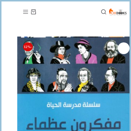
التجاوز
إلى
عربة
المحتوى
التسوق
-12%