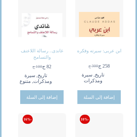
ابن عربى: سيرته وفكره
غاندى.. رسالة اللاعنف
والتسامح
258
ج
300
ج
82
ج
100
ج
السعر
السعر
السعر
السعر
الحالي
الأصلي
تاريخ
,
سيرة
الحالي
الأصلي
تاريخ
,
سيرة
هو:
هو:
ومذكرات
هو:
هو:
ومذكرات
,
متنوع
300 ج.
258 ج.
82 ج.
100 ج.
إضافة إلى السلة
إضافة إلى السلة
-16%
-10%